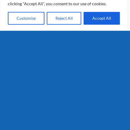
clicking "Accept All", you consent to our use of cookies.
Customise
Reject All
Accept All
Tafel half 2kg
Details
Vorige
1
2
3
Volgende
Segmenten