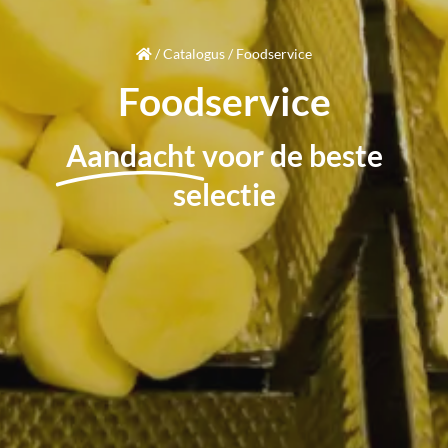
/
Catalogus
/
Foodservice
Foodservice
Aandacht
voor de beste
selectie