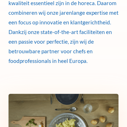
kwaliteit essentieel zijn in de horeca. Daarom
combineren wij onze jarenlange expertise met
een focus op innovatie en klantgerichtheid.
Dankzij onze state-of-the-art faciliteiten en
een passie voor perfectie, zijn wij de
betrouwbare partner voor chefs en
foodprofessionals in heel Europa.