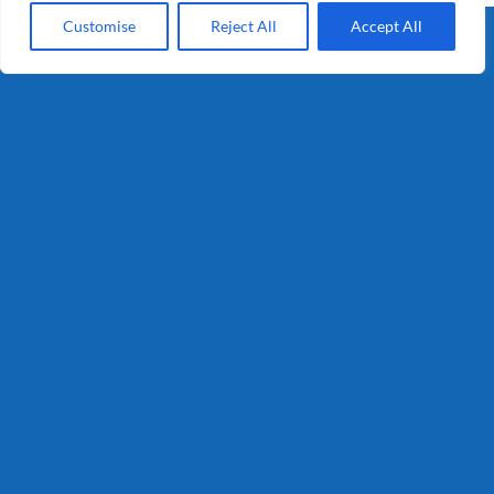
Customise
Reject All
Accept All
Segmenten
Pootgoed
Export
Foodservice
Industrie
Retail
Consumenten
Info
Privacy