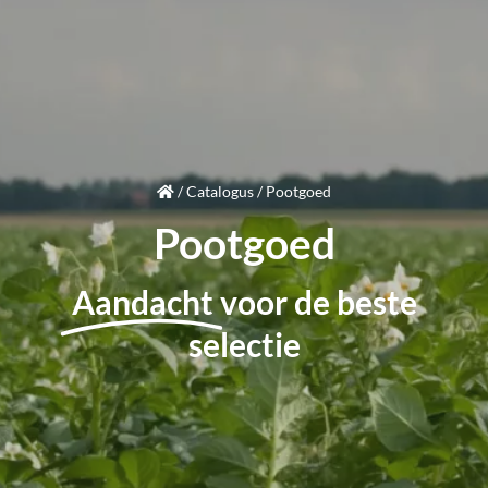
/
Catalogus
/
Pootgoed
Pootgoed
Aandacht
voor de beste
selectie