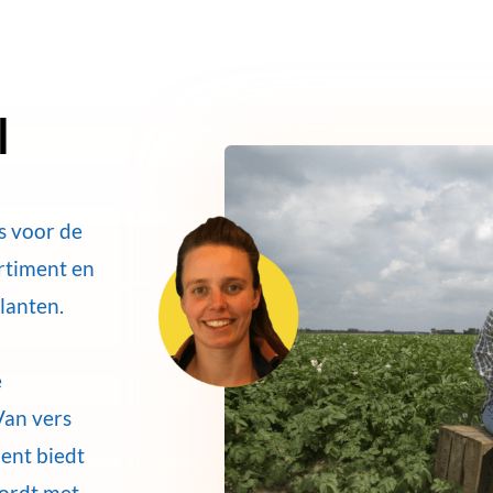
l
s voor de
ortiment en
lanten.
e
Van vers
ent biedt
wordt met