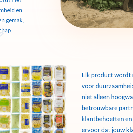
amheid en
 en gemak,
chap.
Elk product wordt
voor duurzaamheid 
niet alleen hoogwa
betrouwbare partne
klantbehoeften en
ervoor dat jouw kla