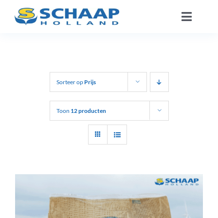
Ga
Toggle
naar
Naviga
inhoud
Over ons
Catalogus
Sorteer op
Prijs
Werken Bij
Toon
12 producten
Segmenten
Contact
NL