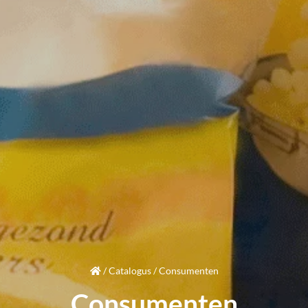
/
Catalogus
/
Consumenten
Consumenten