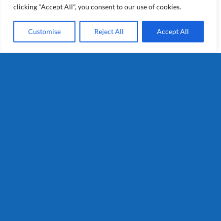
clicking "Accept All", you consent to our use of cookies.
Customise
Reject All
Accept All
Kruimig grof 5kg (Superunie)