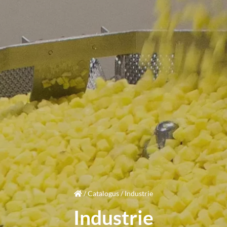
/
Catalogus
/
Industrie
Industrie