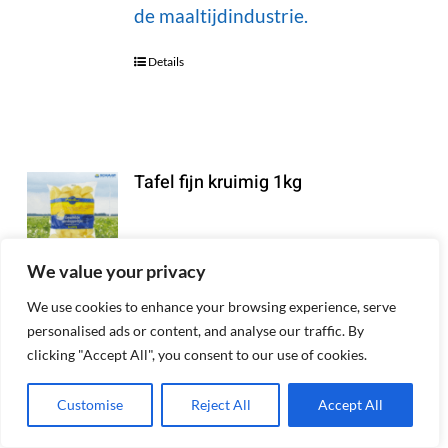
de maaltijdindustrie.
Details
Tafel fijn kruimig 1kg
Deze koud geschilde aardappelen
We value your privacy
zijn perfect voor diverse
We use cookies to enhance your browsing experience, serve
toepassingen in de keuken. Ze zijn
personalised ads or content, and analyse our traffic. By
clicking "Accept All", you consent to our use of cookies.
direct klaar voor gebruik,
waardoor u tijd bespaart bij de
Customise
Reject All
Accept All
bereiding. Ideaal voor puree,