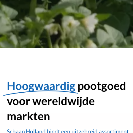
Hoogwaardig
pootgoed
voor wereldwijde
markten
Schaap Holland biedt een uitgebreid assortiment