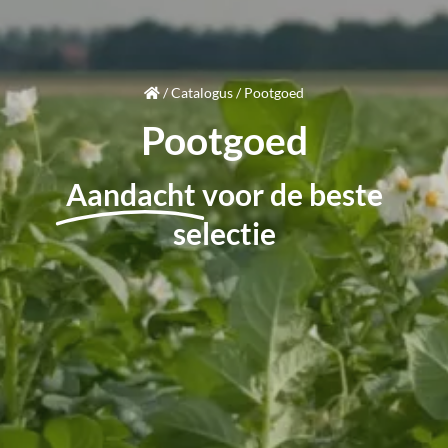
/
Catalogus
/
Pootgoed
Pootgoed
Aandacht
voor de beste
selectie