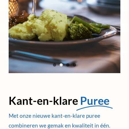
Kant-en-klare
Puree
Met onze nieuwe kant-en-klare puree
combineren we gemak en kwaliteit in één.