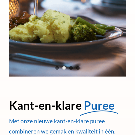
Kant-en-klare
Puree
Met onze nieuwe kant-en-klare puree
combineren we gemak en kwaliteit in één.