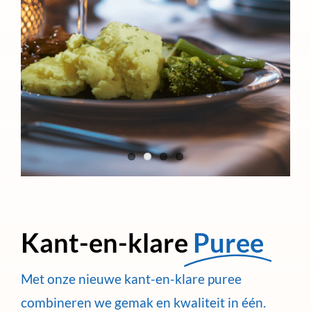
Kant-en-klare
Puree
Met onze nieuwe kant-en-klare puree
combineren we gemak en kwaliteit in één.