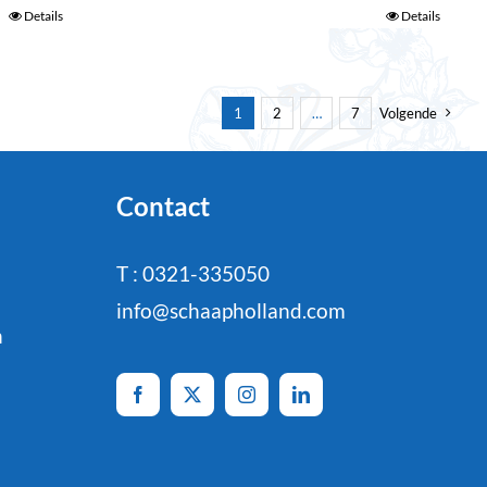
Details
Details
1
2
…
7
Volgende
Contact
T : 0321-335050
info@schaapholland.com
n