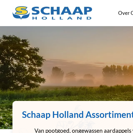
Ga
Over 
naar
inhoud
Schaap Holland Assortimen
Van pootgoed, ongewassen aardappels 