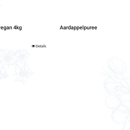
vegan 4kg
Aardappelpuree
Details