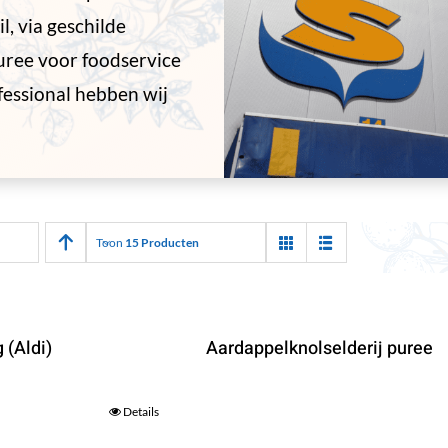
l, via geschilde
puree voor foodservice
fessional hebben wij
Toon
15 Producten
 (Aldi)
Aardappelknolselderij puree
Details