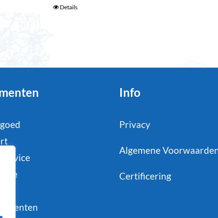
Details
menten
Info
tgoed
Privacy
rt
Algemene Voorwaarde
service
strie
Certificering
il
sumenten