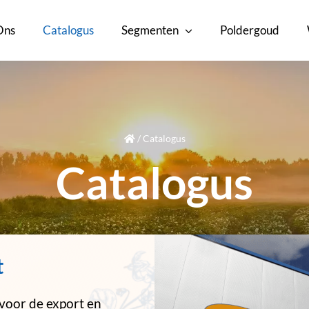
Ons
Catalogus
Segmenten
Poldergoud
/
Catalogus
Catalogus
t
voor de export en