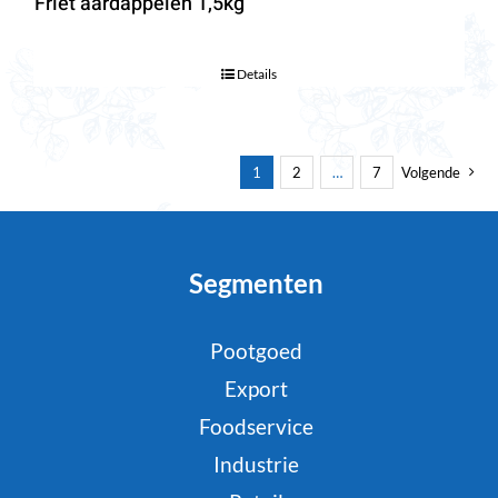
Friet aardappelen 1,5kg
Details
1
2
…
7
Volgende
Segmenten
Pootgoed
Export
Foodservice
Industrie