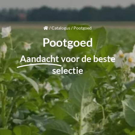
/
Catalogus
/
Pootgoed
Pootgoed
Aandacht
voor de beste
selectie