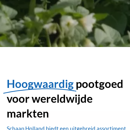
Hoogwaardig
pootgoed
voor wereldwijde
markten
Schaap Holland biedt een uitgebreid assortiment