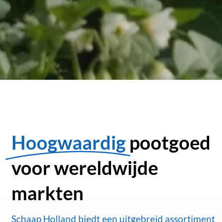
Hoogwaardig
pootgoed
voor wereldwijde
markten
Schaap Holland biedt een uitgebreid assortiment