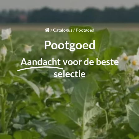
/
Catalogus
/
Pootgoed
Pootgoed
Aandacht
voor de beste
selectie