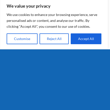
Musica
We value your privacy
We use cookies to enhance your browsing experience, serve
Musica levert vroeg in het
personalised ads or content, and analyse our traffic. By
seizoen een hoge opbrengst - ook
clicking "Accept All", you consent to our use of cookies.
in droge gebieden. De solide
Customise
Reject All
Accept All
virusresistenties waarborgen een
gezonde knol.
Details
Spunta