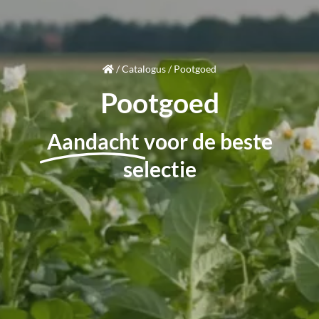
/
Catalogus
/
Pootgoed
Pootgoed
Aandacht
voor de beste
selectie