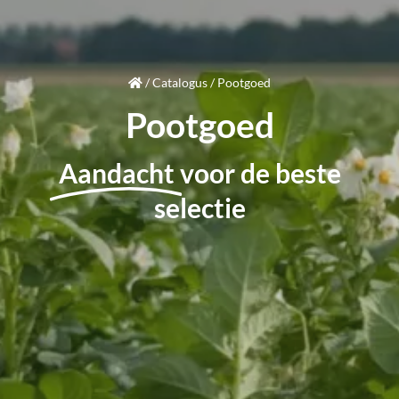
/
Catalogus
/
Pootgoed
Pootgoed
Aandacht
voor de beste
selectie