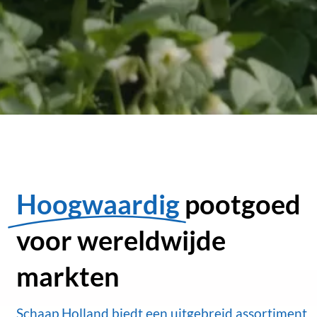
Hoogwaardig
pootgoed
voor wereldwijde
markten
Schaap Holland biedt een uitgebreid assortiment