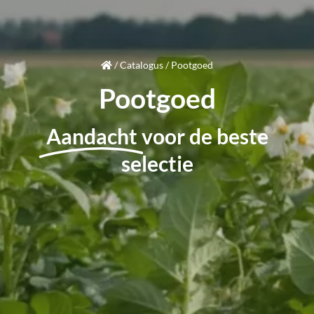
/
Catalogus
/
Pootgoed
Pootgoed
Aandacht
voor de beste
selectie