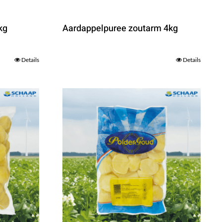
kg
Aardappelpuree zoutarm 4kg
Details
Details