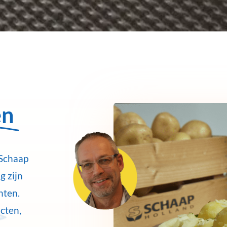
en
 Schaap
g zijn
nten.
cten,