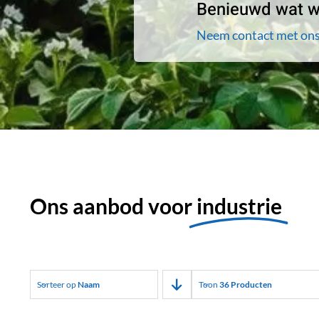
Benieuwd wat wi
Neem contact met ons
Ons aanbod voor
industrie
Sorteer op
Naam
Toon
36 Producten