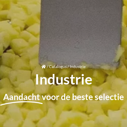
/
Catalogus
/
Industrie
Industrie
Aandacht
voor de beste selectie