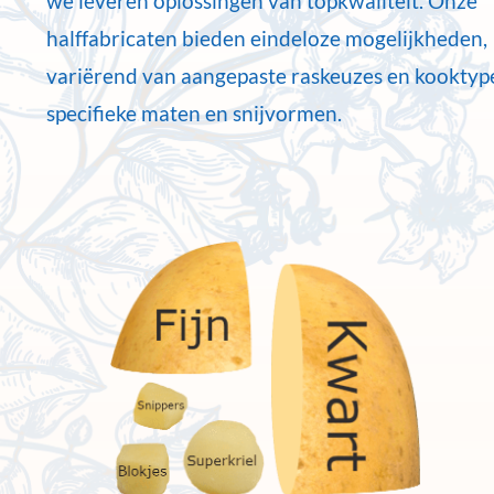
we leveren oplossingen van topkwaliteit. Onze
halffabricaten bieden eindeloze mogelijkheden,
variërend van aangepaste raskeuzes en kooktype
specifieke maten en snijvormen.