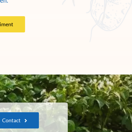
en.
timent
Contact