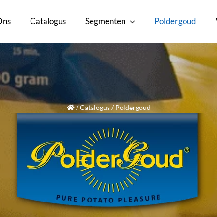
Ons
Catalogus
Segmenten
Poldergoud
/
Catalogus
/
Poldergoud