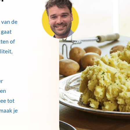
 van de
 gaat
ten of
iteit,
er
 en
ee tot
maak je