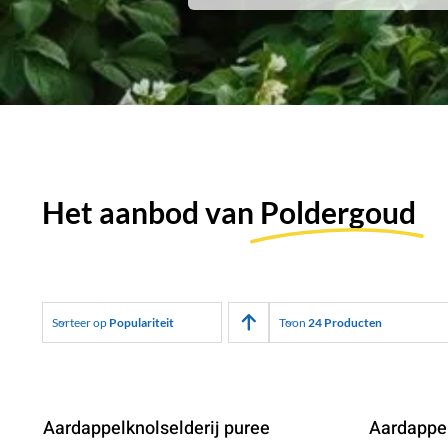
Het aanbod van
Poldergoud
Sorteer op
Populariteit
Toon
24 Producten
Aardappelknolselderij puree
Aardappe